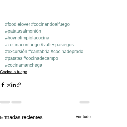
#foodielover
#cocinandoalfuego
#patatasalmontón
#hoynolimpiolacocina
#cocinaconfuego
#vallespasiegos
#excursión
#cantabria
#cocinadeprado
#patatas
#cocinadecampo
#cocinamanchega
Cocina a fuego
Ver todo
Entradas recientes