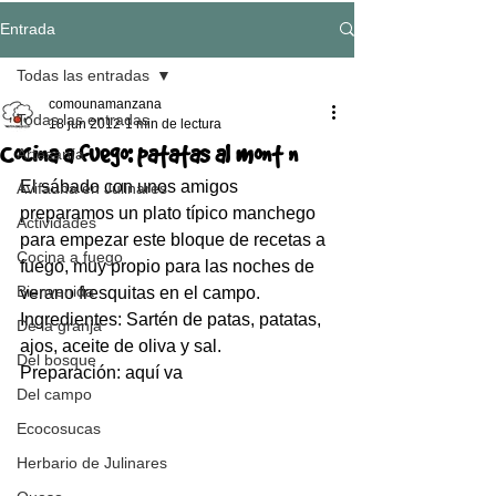
Entrada
Todas las entradas
comounamanzana
Todas las entradas
18 jun 2012
1 min de lectura
Cocina a fuego: patatas al montón
Artesanía
El sábado con unos amigos 
Avifauna en Julinares
preparamos un plato típico manchego 
Actividades
para empezar este bloque de recetas a 
Cocina a fuego
fuego, muy propio para las noches de 
Bienvenida
verano fresquitas en el campo.
Ingredientes: Sartén de patas, patatas, 
De la granja
ajos, aceite de oliva y sal.
Del bosque
Preparación: aquí va
Del campo
Ecocosucas
Herbario de Julinares