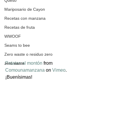
Queso
Mariposario de Cayon
Recetas con manzana
Recetas de fruta
WWOOF
Seams to bee
Zero waste o residuo zero
Patatas al montón
 from 
zero waste
Comounamanzana
 on 
Vimeo
.
¡Buenísimas!