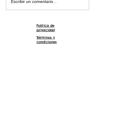
Escribir un comentario...
proyectos se ven...
y...
Política de
privacidad
Términos y
condiciones