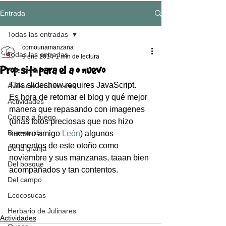
Entrada
Todas las entradas
comounamanzana
Todas las entradas
9 ene 2014
1 min de lectura
Propósito para el año nuevo
Artesanía
This slideshow requires JavaScript.
Avifauna en Julinares
Es hora de retomar el blog y qué mejor 
Actividades
manera que repasando con imagenes 
Cocina a fuego
(unas fotos preciosas que nos hizo 
Bienvenida
nuestro amigo 
León
) algunos 
momentos de este otoño como 
De la granja
noviembre y sus manzanas, taaan bien 
Del bosque
acompañados y tan contentos.
Del campo
Ecocosucas
Herbario de Julinares
Actividades