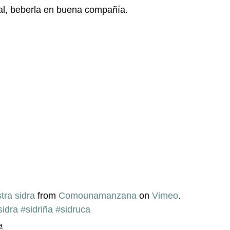
al, beberla en buena compañía.
tra sidra
 from 
Comounamanzana
 on 
Vimeo
.
sidra
#sidriña
#sidruca
a