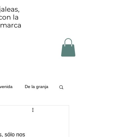
aleas,
con la
Comarca
venida
De la granja
 de Cayon
, sólo nos 
uo zero
zero waste