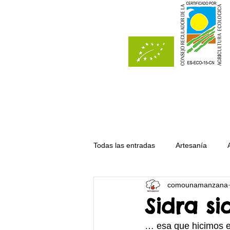
Todas las entradas
Artesanía
comounamanzana
Del bosque
Del campo
Sidra si
… esa que hicimos e
Recetas con manzana
Receta