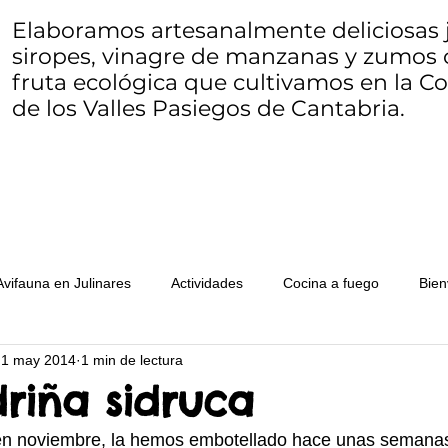
Elaboramos artesanalmente deliciosas j
siropes, vinagre de manzanas y zumos 
fruta ecológica que cultivamos en la 
de los Valles Pasiegos de Cantabria.
Avifauna en Julinares
Actividades
Cocina a fuego
Bien
1 may 2014
1 min de lectura
Ecocosucas
Herbario de Julinares
Queso
Mariposario
driña sidruca
n noviembre, la hemos embotellado hace unas semanas
s de fruta
WWOOF
Seams to bee
Zero waste o resid