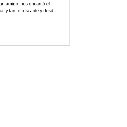
 un amigo, nos encantó el
al y tan refrescante y desde
a primavera, con distintos
as proporciones y el método
e flores de
abora durante la primavera
abundan los saúco