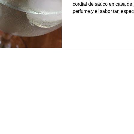
cordial de saúco en casa de
perfume y el sabor tan especi
entonces lo hemos hecho cad
resultados hasta encontrar l
de elaboración que nos gusta más. Cordial d
saúco En Inglaterra, de donde es nuestro amigo, es una
bebida muy común que se el
en las zonas rurales donde 