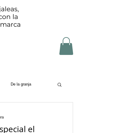
aleas,
con la
Comarca
De la granja
on
ura
special el
zero waste