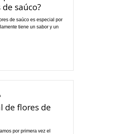
s de saúco?
lores de saúco es especial por
a
l de flores de
amos por primera vez el