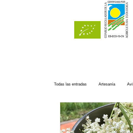
Todas las entradas
Artesanía
Avi
Del bosque
Del campo
Ec
Recetas con manzana
Recetas d