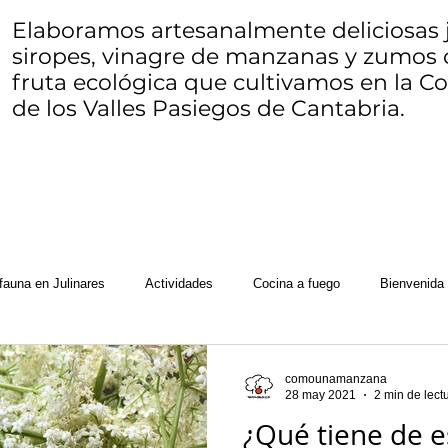
Elaboramos artesanalmente deliciosas j
siropes, vinagre de manzanas y zumos 
fruta ecológica que cultivamos en la 
de los Valles Pasiegos de Cantabria.
fauna en Julinares
Actividades
Cocina a fuego
Bienvenida
ocosucas
Herbario de Julinares
Queso
Mariposario de Cay
comounamanzana
28 may 2021
2 min de lect
¿Qué tiene de e
e fruta
WWOOF
Seams to bee
Zero waste o residuo zero