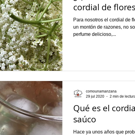
cordial de flore
Para nosotros el cordial de f
un montón de razones, no solamente tiene un sabor y un
perfume delicioso,...
comounamanzana
29 jul 2020
2 min de lectur
Qué es el cordia
saúco
Hace ya unos años que prob