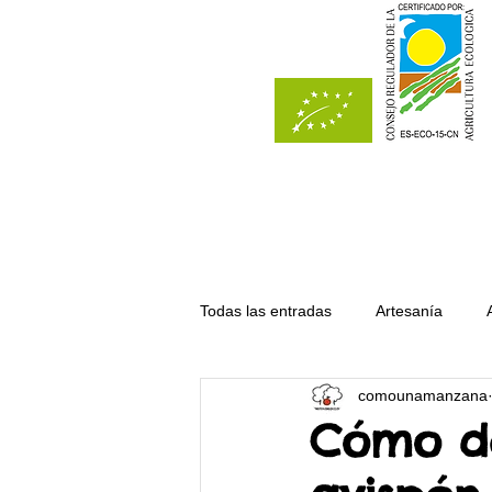
Todas las entradas
Artesanía
comounamanzana
Del bosque
Del campo
Cómo de
Recetas con manzana
Receta