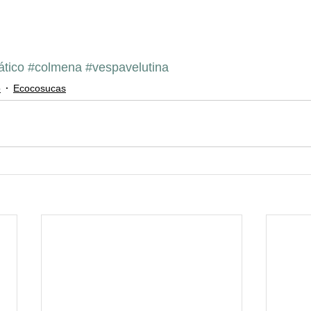
ático
#colmena
#vespavelutina
o
Ecocosucas