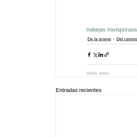
#abejas
#avispónasi
De la granja
Del camp
Entradas recientes