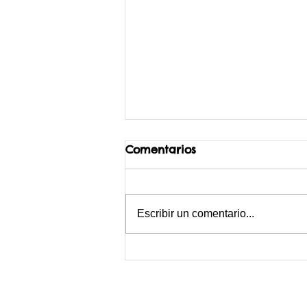
Comentarios
Escribir un comentario...
Vivir en el campo: cosas
que nunca te dije