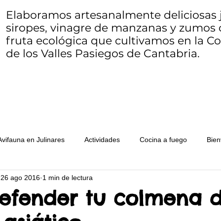
Elaboramos artesanalmente deliciosas j
siropes, vinagre de manzanas y zumos 
fruta ecológica que cultivamos en la 
de los Valles Pasiegos de Cantabria.
Avifauna en Julinares
Actividades
Cocina a fuego
Bien
26 ago 2016
1 min de lectura
Ecocosucas
Herbario de Julinares
Queso
Mariposario
fender tu colmena d
s de fruta
WWOOF
Seams to bee
Zero waste o resid