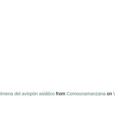
lmena del avispón asiático
 from 
Comounamanzana
 on 