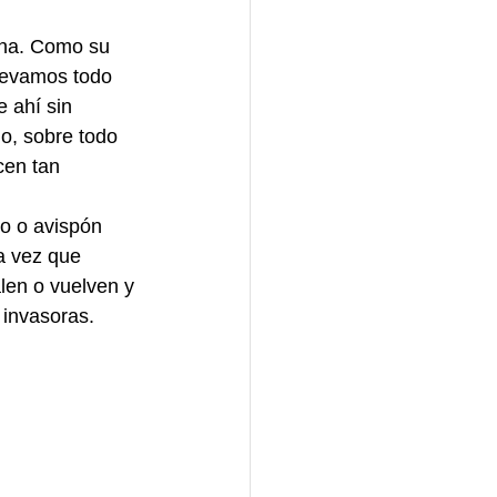
ena. Como su 
levamos todo 
 ahí sin 
o, sobre todo 
cen tan 
co o avispón 
a vez que 
len o vuelven y 
 invasoras.