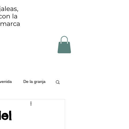
aleas,
con la
Comarca
venida
De la granja
 de Cayon
el
uo zero
zero waste