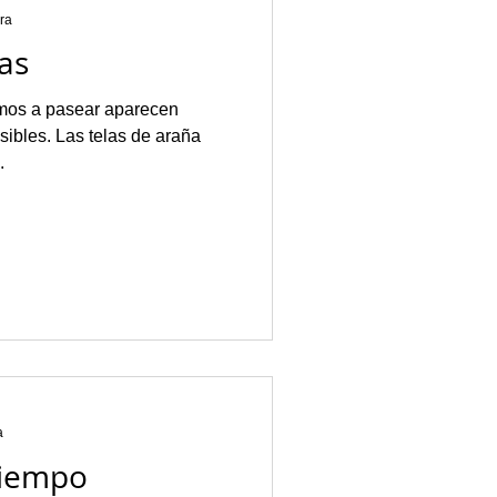
ura
as
imos a pasear aparecen
sibles. Las telas de araña
.
a
tiempo