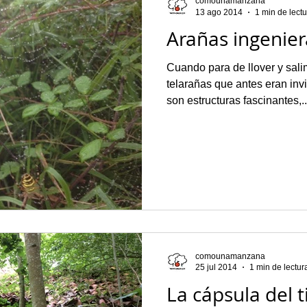
comounamanzana
13 ago 2014
1 min de lect
Arañas ingenier
Cuando para de llover y sal
telarañas que antes eran invi
son estructuras fascinantes,..
comounamanzana
25 jul 2014
1 min de lectur
La cápsula del 