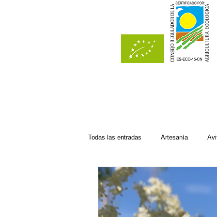
Todas las entradas
Artesanía
Avi
Del bosque
Del campo
Ec
Recetas con manzana
Recetas d