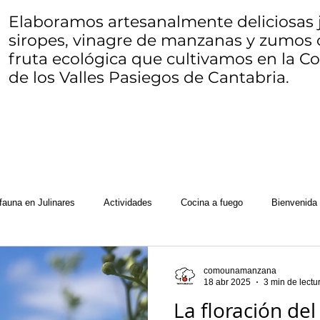
Elaboramos artesanalmente deliciosas j
siropes, vinagre de manzanas y zumos 
fruta ecológica que cultivamos en la 
de los Valles Pasiegos de Cantabria.
fauna en Julinares
Actividades
Cocina a fuego
Bienvenida
ocosucas
Herbario de Julinares
Queso
Mariposario de Cay
comounamanzana
18 abr 2025
3 min de lectu
La floración de
e fruta
WWOOF
Seams to bee
Zero waste o residuo zero