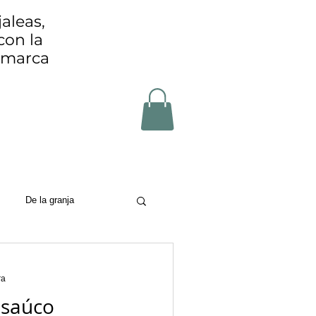
aleas,
con la
Comarca
De la granja
on
ra
l saúco
zero waste