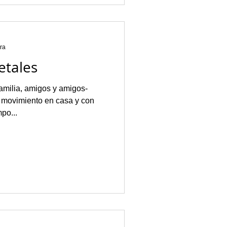
ura
etales
familia, amigos y amigos-
 movimiento en casa y con
po...