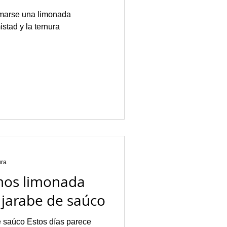
tomarse una limonada
istad y la ternura
ura
os limonada
 jarabe de saúco
 saúco Estos días parece