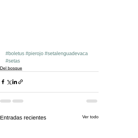
#boletus
#pierojo
#setalenguadevaca
#setas
Del bosque
Ver todo
Entradas recientes