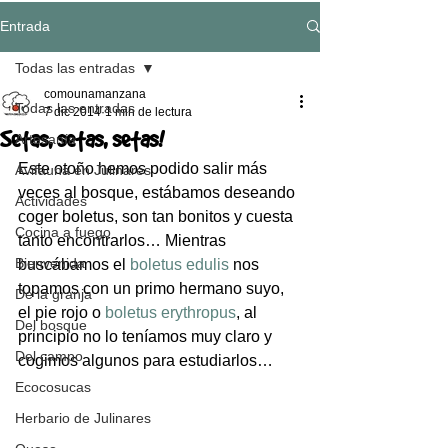
Entrada
Todas las entradas
comounamanzana
Todas las entradas
7 dic 2014
1 min de lectura
Setas, setas, setas!
Artesanía
Este otoño hemos podido salir más 
Avifauna en Julinares
veces al bosque, estábamos deseando 
Actividades
coger boletus, son tan bonitos y cuesta 
Cocina a fuego
tanto encontrarlos… Mientras 
Bienvenida
buscábamos el 
boletus edulis
 nos 
topamos con un primo hermano suyo, 
De la granja
el pie rojo o 
boletus erythropus
, al 
Del bosque
principio no lo teníamos muy claro y 
Del campo
cogimos algunos para estudiarlos…
Ecocosucas
Herbario de Julinares