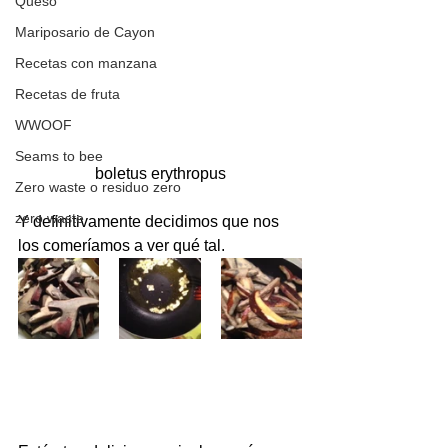
Queso
Mariposario de Cayon
Recetas con manzana
Recetas de fruta
WWOOF
Seams to bee
boletus erythropus
Zero waste o residuo zero
zero waste
Y definitivamente decidimos que nos 
los comeríamos a ver qué tal.