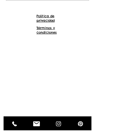
pedir unos...
Política de
privacidad
Términos y
condiciones