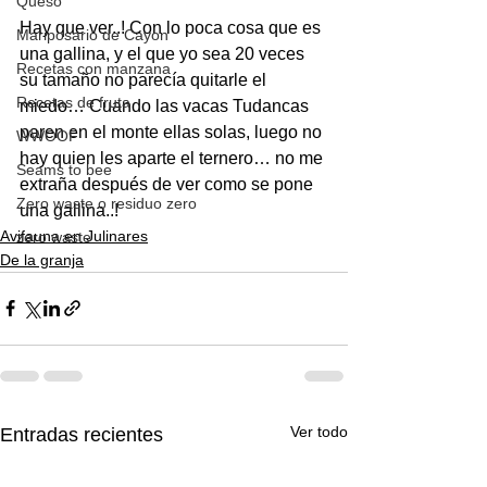
Queso
Hay que ver..! Con lo poca cosa que es 
Mariposario de Cayon
una gallina, y el que yo sea 20 veces 
Recetas con manzana
su tamaño no parecía quitarle el 
Recetas de fruta
miedo… Cuando las vacas Tudancas 
paren en el monte ellas solas, luego no 
WWOOF
hay quien les aparte el ternero… no me 
Seams to bee
extraña después de ver como se pone 
Zero waste o residuo zero
una gallina..!
Avifauna en Julinares
zero waste
De la granja
Ver todo
Entradas recientes