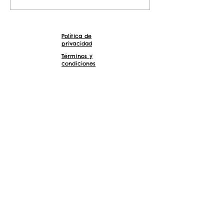
rico (o por qué necesitas una yogurtera
para hacer tus yogure
Política de
privacidad
Términos y
condiciones