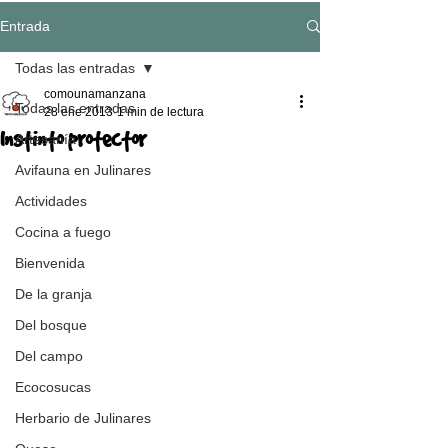
Entrada
Todas las entradas
comounamanzana
Todas las entradas
28 ene 2013
1 min de lectura
Instinto protector
Artesanía
Avifauna en Julinares
Actividades
Cocina a fuego
Bienvenida
De la granja
Del bosque
Del campo
Ecocosucas
Herbario de Julinares