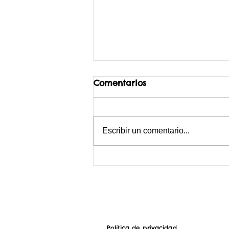
Comentarios
Escribir un comentario...
Vivir en el campo: cosas
que nunca te dije
Política de privacidad