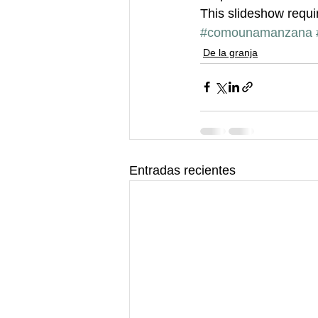
This slideshow requi
#comounamanzana
De la granja
Entradas recientes