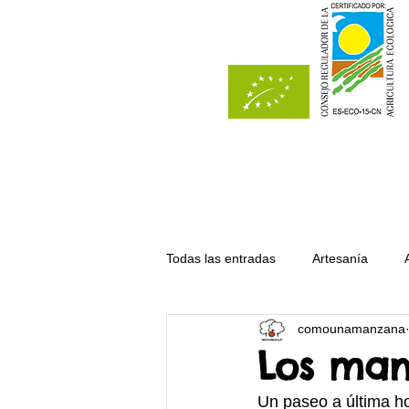
Todas las entradas
Artesanía
comounamanzana
Del bosque
Del campo
Los man
Un paseo a última 
Recetas con manzana
Receta