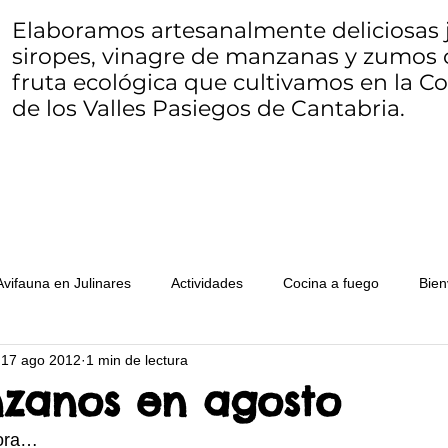
Elaboramos artesanalmente deliciosas j
siropes, vinagre de manzanas y zumos 
fruta ecológica que cultivamos en la 
de los Valles Pasiegos de Cantabria.
Avifauna en Julinares
Actividades
Cocina a fuego
Bien
17 ago 2012
1 min de lectura
Ecocosucas
Herbario de Julinares
Queso
Mariposario
zanos en agosto
hora…
s de fruta
WWOOF
Seams to bee
Zero waste o resid