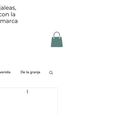
aleas,
con la
Comarca
venida
De la granja
 de Cayon
uo zero
zero waste