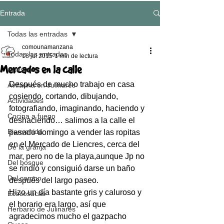
Entrada
Todas las entradas
comounamanzana
Todas las entradas
18 jul 2015
1 min de lectura
Mercados en la calle
Artesanía
Después de mucho trabajo en casa 
Avifauna en Julinares
cosiendo, cortando, dibujando, 
Actividades
fotografiando, imaginando, haciendo y 
Cocina a fuego
deshaciendo… salimos a la calle el 
Bienvenida
pasado domingo a vender las ropitas 
en el Mercado de Liencres, cerca del 
De la granja
mar, pero no de la playa,aunque Jp no 
Del bosque
se rindió y consiguió darse un baño 
Del campo
después del largo paseo.
Hizo un día bastante gris y caluroso y 
Ecocosucas
el horario era largo, así que 
Herbario de Julinares
agradecimos mucho el gazpacho 