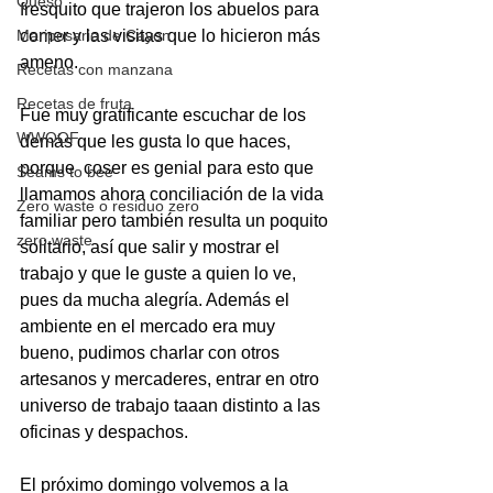
Queso
fresquito que trajeron los abuelos para 
Mariposario de Cayon
comer y las visitas que lo hicieron más 
ameno.
Recetas con manzana
Recetas de fruta
Fue muy gratificante escuchar de los 
WWOOF
demás que les gusta lo que haces, 
porque  coser es genial para esto que 
Seams to bee
llamamos ahora conciliación de la vida 
Zero waste o residuo zero
familiar pero también resulta un poquito 
zero waste
solitario, así que salir y mostrar el 
trabajo y que le guste a quien lo ve, 
pues da mucha alegría. Además el 
ambiente en el mercado era muy 
bueno, pudimos charlar con otros 
artesanos y mercaderes, entrar en otro 
universo de trabajo taaan distinto a las 
oficinas y despachos.
El próximo domingo volvemos a la 