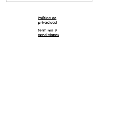
pedir unos...
para hacer tus yogure
Política de
privacidad
Términos y
condiciones