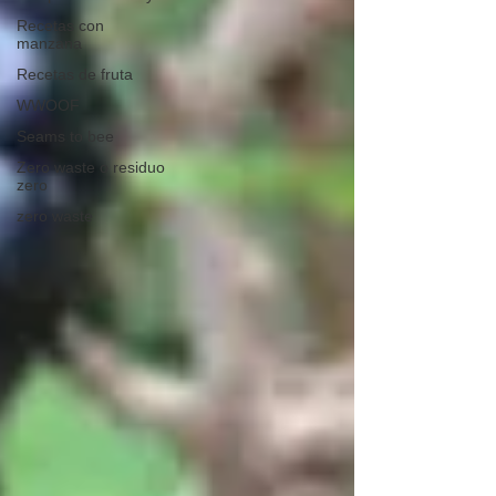
Recetas con
manzana
Recetas de fruta
WWOOF
Seams to bee
Zero waste o residuo
zero
zero waste