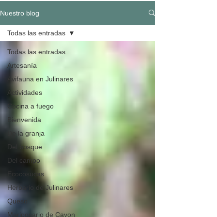
Nuestro blog
Todas las entradas
Todas las entradas
Artesanía
Avifauna en Julinares
Actividades
Cocina a fuego
Bienvenida
De la granja
Del bosque
Del campo
Ecocosucas
Herbario de Julinares
Queso
Mariposario de Cayon