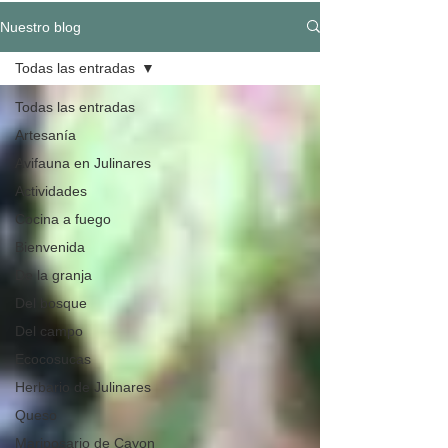
Nuestro blog
Todas las entradas
Todas las entradas
Artesanía
Avifauna en Julinares
Actividades
Cocina a fuego
Bienvenida
De la granja
Del bosque
Del campo
Ecocosucas
Herbario de Julinares
Queso
Mariposario de Cayon