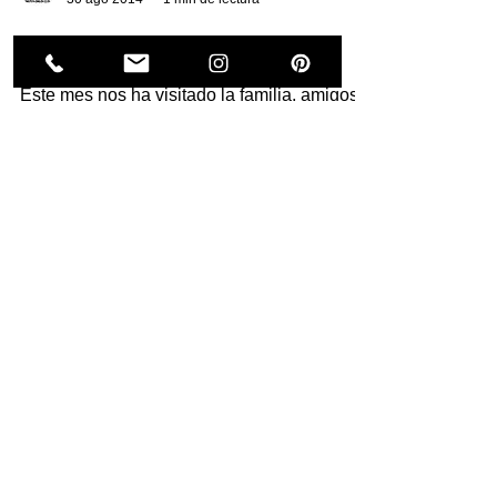
comounamanzana
30 ago 2014
1 min de lectura
Mermeladas y retales
Este mes nos ha visitado la familia, amigos y
amigos-familia, hemos tenido mucho
movimiento en casa y con tanta ayuda nos
ha dado tiempo...
Política de
privacidad
Términos y
condiciones