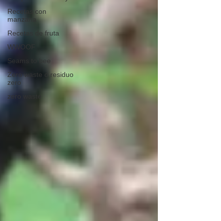
Recetas con
manzana
Recetas de fruta
WWOOF
Seams to bee
Zero waste o residuo
zero
zero waste