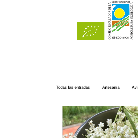
Todas las entradas
Artesanía
Avi
Del bosque
Del campo
Ec
Recetas con manzana
Recetas d