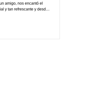
 un amigo, nos encantó el
al y tan refrescante y desde
a primavera, con distintos
as proporciones y el método
e flores de
abora durante la primavera
abundan los saúco