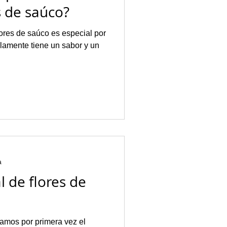
s de saúco?
lores de saúco es especial por
a
l de flores de
amos por primera vez el