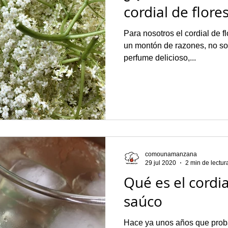
cordial de flore
Para nosotros el cordial de f
un montón de razones, no solamente tiene un sabor y un
perfume delicioso,...
comounamanzana
29 jul 2020
2 min de lectur
Qué es el cordia
saúco
Hace ya unos años que prob