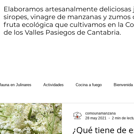
Elaboramos artesanalmente deliciosas j
siropes, vinagre de manzanas y zumos 
fruta ecológica que cultivamos en la 
de los Valles Pasiegos de Cantabria.
fauna en Julinares
Actividades
Cocina a fuego
Bienvenida
ocosucas
Herbario de Julinares
Queso
Mariposario de Cay
comounamanzana
28 may 2021
2 min de lect
¿Qué tiene de e
e fruta
WWOOF
Seams to bee
Zero waste o residuo zero