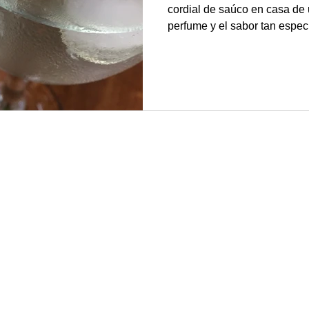
cordial de saúco en casa de
perfume y el sabor tan especi
entonces lo hemos hecho cad
resultados hasta encontrar l
de elaboración que nos gusta más. Cordial d
saúco En Inglaterra, de donde es nuestro amigo, es una
bebida muy común que se el
en las zonas rurales donde 