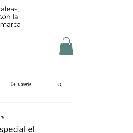
aleas,
con la
Comarca
De la granja
on
ura
special el
zero waste