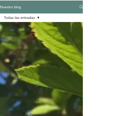
Nuestro blog
Todas las entradas
Todas las entradas
Artesanía
Avifauna en Julinares
Actividades
Cocina a fuego
Bienvenida
De la granja
Del bosque
Del campo
Ecocosucas
Herbario de Julinares
Queso
Mariposario de Cayon