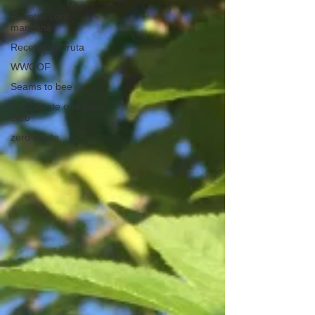
Recetas con
manzana
Recetas de fruta
WWOOF
Seams to bee
Zero waste o residuo
zero
zero waste