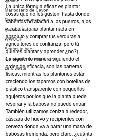
Queso
La única fórmula eficaz es plantar 
Mariposario de Cayon
cosas que no les gusten, hasta donde 
Recetas con manzana
sabemos no atacan a los puerros, ajos 
y cebolla (o no plantar nada en 
Recetas de fruta
absoluto y comprar tus verduras a 
WWOOF
agricultores de confianza, pero tú 
Seams to bee
quieres plantar y aprender ¿no?) 
Zero waste o residuo zero
La siguiente manera siguiendo el 
orden de eficacia, son las barreras 
zero waste
físicas, mientras los plantones están 
creciendo los tapamos con botellas de 
plástico transparente con pequeños 
agujeros por los que la planta puede 
respirar y la babosa no puede entrar. 
También utilizamos ceniza alrededor, 
cáscara de huevo y recipientes con 
cerveza donde va a parar una masa de 
babosas tremenda, pero claro, ¿cuánta 