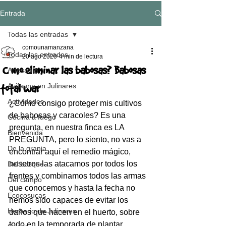
Entrada
Todas las entradas
comounamanzana
Todas las entradas
20 ago 2020
4 min de lectura
¿Cómo eliminar las babosas? Babosas
Artesanía
total war
Avifauna en Julinares
Actividades
¿Cómo consigo proteger mis cultivos 
de babosas y caracoles? Es una 
Cocina a fuego
pregunta, en nuestra finca es LA 
Bienvenida
PREGUNTA, pero lo siento, no vas a 
De la granja
encontrar aquí el remedio mágico, 
nosotros las atacamos por todos los 
Del bosque
frentes y combinamos todos las armas 
Del campo
que conocemos y hasta la fecha no 
Ecocosucas
hemos sido capaces de evitar los 
Herbario de Julinares
daños que hacen en el huerto, sobre 
todo en la temporada de plantar.  