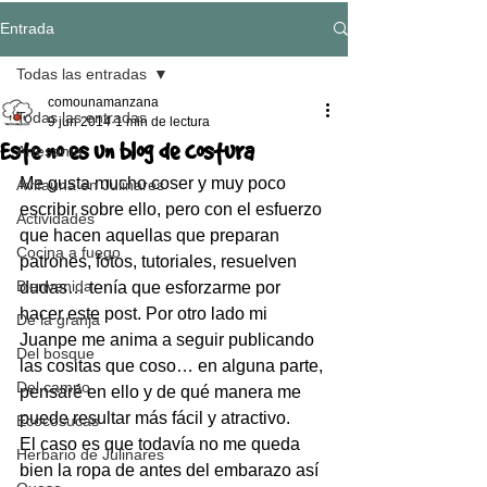
Entrada
Todas las entradas
comounamanzana
Todas las entradas
9 jun 2014
1 min de lectura
Este no es un blog de costura
Artesanía
Me gusta mucho coser y muy poco 
Avifauna en Julinares
escribir sobre ello, pero con el esfuerzo 
Actividades
que hacen aquellas que preparan 
Cocina a fuego
patrones, fotos, tutoriales, resuelven 
Bienvenida
dudas… tenía que esforzarme por 
hacer este post. Por otro lado mi 
De la granja
Juanpe me anima a seguir publicando 
Del bosque
las cositas que coso… en alguna parte, 
Del campo
pensaré en ello y de qué manera me 
puede resultar más fácil y atractivo.
Ecocosucas
El caso es que todavía no me queda 
Herbario de Julinares
bien la ropa de antes del embarazo así 