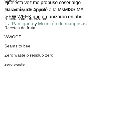
Queso
que esta vez me propuse coser algo 
Mariposario de Cayon
para mí y me apunté a la MsMISSIMA 
SEW WEEK que organizaron en abril 
Recetas con manzana
La Pantigana
 y 
Mi rincón de mariposas
:
Recetas de fruta
WWOOF
Seams to bee
Zero waste o residuo zero
zero waste