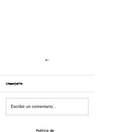
Comentarios
Seams to bee
Seams to bee (2)
Escribir un comentario...
Política de