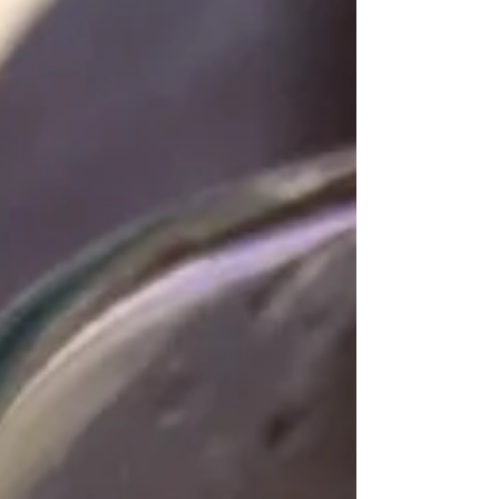
otras ocasiones hemos reutilizado los
vasitos de yogur o los moldes para flanes, te
las ingenias para ponerle un palito en el
centro y adelante. Lo