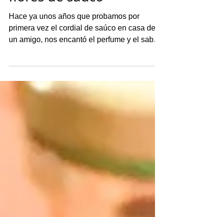
29 jul 2020
2 min de lectura
Qué es el cordial de
flores de saúco
Hace ya unos años que probamos por
primera vez el cordial de saúco en casa de
un amigo, nos encantó el perfume y el sabor
tan especial y tan refrescante y desde
entonces lo hemos hecho cada primavera,
con distintos resultados hasta encontrar las
proporciones y el método de elaboración que
nos gusta más. Cordial de flores de saúco
En Inglaterra, de donde es nuestro amigo, es
una bebida muy común que se elabora
durante la primavera en las zonas rurales
donde abundan los saúco