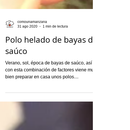
comounamanzana
31 ago 2020
1 min de lectura
Polo helado de bayas de
saúco
Verano, sol, época de bayas de saúco, así
con esta combinación de factores viene muy
bien preparar en casa unos polos
refrescantes con ese sabor tan especial que
tiene el saúco. Preparar helados de hielo no
tiene ninguna dificultad, sólo tienes que
tener imaginación, ingredientes que te
motiven y unos moldes. A falta de moldes en