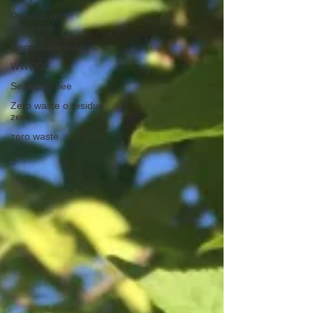
Recetas con
manzana
Recetas de fruta
WWOOF
Seams to bee
Zero waste o residuo
zero
zero waste