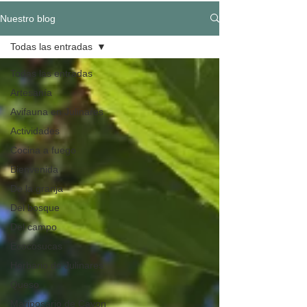
Nuestro blog
Todas las entradas
Todas las entradas
Artesanía
Avifauna en Julinares
Actividades
Cocina a fuego
Bienvenida
De la granja
Del bosque
Del campo
Ecocosucas
Herbario de Julinares
Queso
Mariposario de Cayon