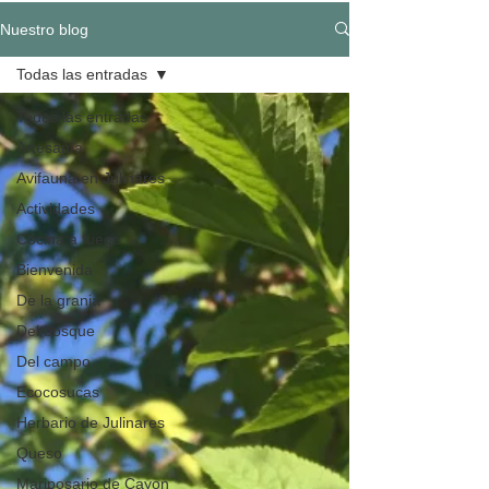
Nuestro blog
Todas las entradas
Todas las entradas
Artesanía
Avifauna en Julinares
Actividades
Cocina a fuego
Bienvenida
De la granja
Del bosque
Del campo
Ecocosucas
Herbario de Julinares
Queso
Mariposario de Cayon