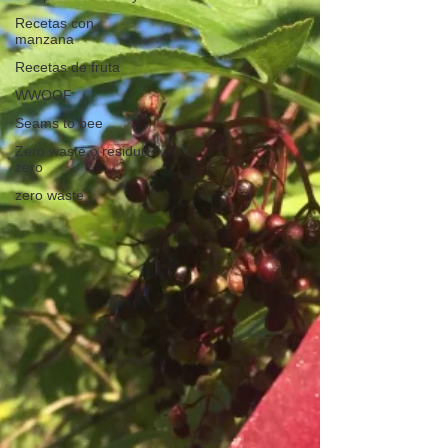
Recetas con
manzana
Recetas de fruta
WWOOF
Seams to bee
Zero waste o residuo
zero
zero waste