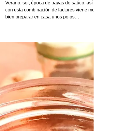
saúco
Verano, sol, época de bayas de saúco, así
con esta combinación de factores viene muy
bien preparar en casa unos polos
refrescantes con ese sabor tan especial que
tiene el saúco. Preparar helados de hielo no
tiene ninguna dificultad, sólo tienes que
tener imaginación, ingredientes que te
motiven y unos moldes. A falta de moldes en
otras ocasiones hemos reutilizado los
vasitos de yogur o los moldes para flanes, te
las ingenias para ponerle un palito en el
centro y adelante. Lo